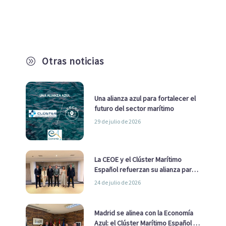
Otras noticias
A
Una alianza azul para fortalecer el
futuro del sector marítimo
29 de julio de 2026
La CEOE y el Clúster Marítimo
Español refuerzan su alianza para
impulsar una estrategia Nacional
24 de julio de 2026
de Economía Azul
Madrid se alinea con la Economía
Azul: el Clúster Marítimo Español y