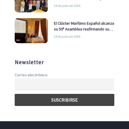
la Real Liga Naval avanzan alianzas
24 de julio de 2026
con el Ayuntamiento
El Clúster Marítimo Español alcanza
su 50ª Asamblea reafirmando su
liderazgo en la Economía Azul
24 de julio de 2026
Newsletter
Correo electrónico