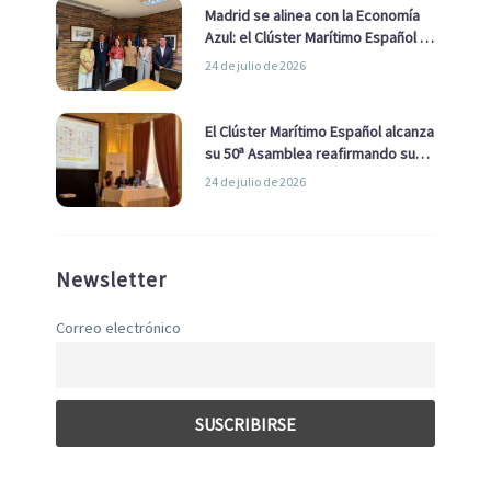
Madrid se alinea con la Economía
Azul: el Clúster Marítimo Español y
la Real Liga Naval avanzan alianzas
24 de julio de 2026
con el Ayuntamiento
El Clúster Marítimo Español alcanza
su 50ª Asamblea reafirmando su
liderazgo en la Economía Azul
24 de julio de 2026
Newsletter
Correo electrónico