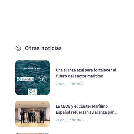
Otras noticias
A
Una alianza azul para fortalecer el
futuro del sector marítimo
29 de julio de 2026
La CEOE y el Clúster Marítimo
Español refuerzan su alianza para
impulsar una estrategia Nacional
24 de julio de 2026
de Economía Azul