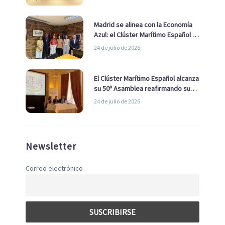
de Economía Azul
Madrid se alinea con la Economía
Azul: el Clúster Marítimo Español y
la Real Liga Naval avanzan alianzas
24 de julio de 2026
con el Ayuntamiento
El Clúster Marítimo Español alcanza
su 50ª Asamblea reafirmando su
liderazgo en la Economía Azul
24 de julio de 2026
Newsletter
Correo electrónico