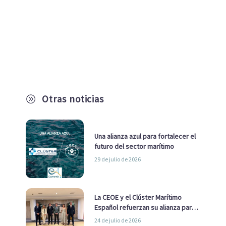
Otras noticias
A
Una alianza azul para fortalecer el
futuro del sector marítimo
29 de julio de 2026
La CEOE y el Clúster Marítimo
Español refuerzan su alianza para
impulsar una estrategia Nacional
24 de julio de 2026