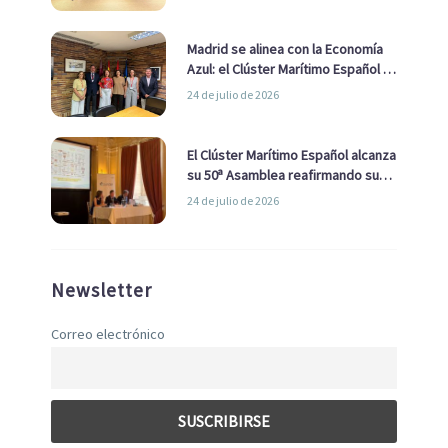
de Economía Azul
Madrid se alinea con la Economía
Azul: el Clúster Marítimo Español y
la Real Liga Naval avanzan alianzas
24 de julio de 2026
con el Ayuntamiento
El Clúster Marítimo Español alcanza
su 50ª Asamblea reafirmando su
liderazgo en la Economía Azul
24 de julio de 2026
Newsletter
Correo electrónico