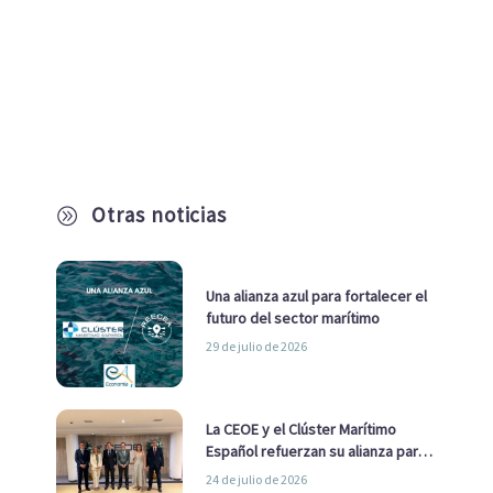
Otras noticias
A
Una alianza azul para fortalecer el
futuro del sector marítimo
29 de julio de 2026
La CEOE y el Clúster Marítimo
Español refuerzan su alianza para
impulsar una estrategia Nacional
24 de julio de 2026