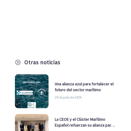
Otras noticias
A
Una alianza azul para fortalecer el
futuro del sector marítimo
29 de julio de 2026
La CEOE y el Clúster Marítimo
Español refuerzan su alianza para
impulsar una estrategia Nacional