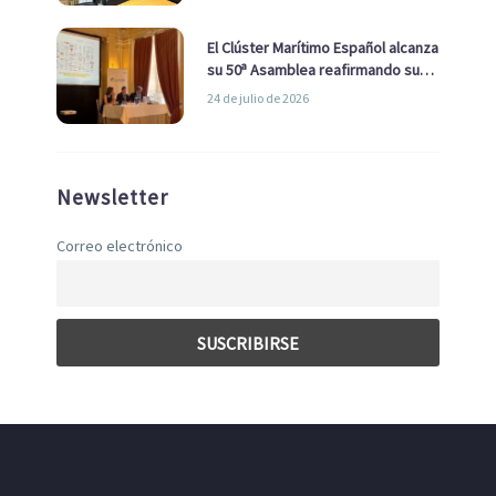
El Clúster Marítimo Español alcanza
su 50ª Asamblea reafirmando su
liderazgo en la Economía Azul
24 de julio de 2026
Newsletter
Correo electrónico