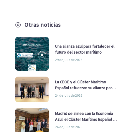
Otras noticias
A
Una alianza azul para fortalecer el
futuro del sector marítimo
29 de julio de 2026
La CEOE y el Clúster Marítimo
Español refuerzan su alianza para
impulsar una estrategia Nacional
24 de julio de 2026
de Economía Azul
Madrid se alinea con la Economía
Azul: el Clúster Marítimo Español y
la Real Liga Naval avanzan alianzas
24 de julio de 2026
con el Ayuntamiento