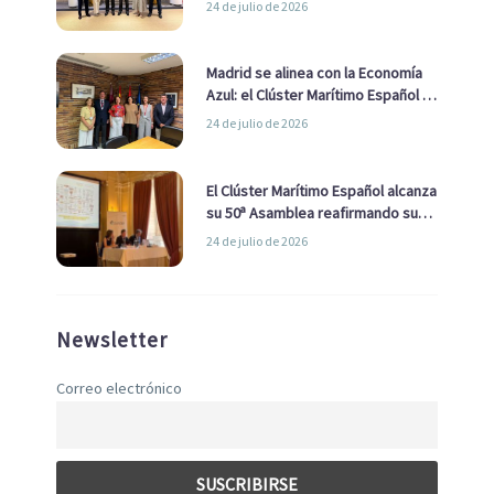
24 de julio de 2026
de Economía Azul
Madrid se alinea con la Economía
Azul: el Clúster Marítimo Español y
la Real Liga Naval avanzan alianzas
24 de julio de 2026
con el Ayuntamiento
El Clúster Marítimo Español alcanza
su 50ª Asamblea reafirmando su
liderazgo en la Economía Azul
24 de julio de 2026
Newsletter
Correo electrónico