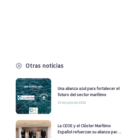
Otras noticias
A
Una alianza azul para fortalecer el
futuro del sector marítimo
29 de julio de 2026
La CEOE y el Clúster Marítimo
Español refuerzan su alianza para
impulsar una estrategia Nacional