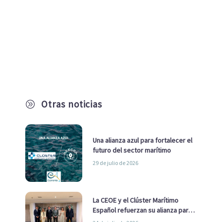
Otras noticias
A
Una alianza azul para fortalecer el
futuro del sector marítimo
29 de julio de 2026
La CEOE y el Clúster Marítimo
Español refuerzan su alianza para
impulsar una estrategia Nacional