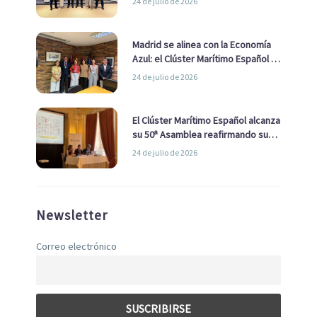
24 de julio de 2026
de Economía Azul
Madrid se alinea con la Economía
Azul: el Clúster Marítimo Español y
la Real Liga Naval avanzan alianzas
24 de julio de 2026
con el Ayuntamiento
El Clúster Marítimo Español alcanza
su 50ª Asamblea reafirmando su
liderazgo en la Economía Azul
24 de julio de 2026
Newsletter
Correo electrónico