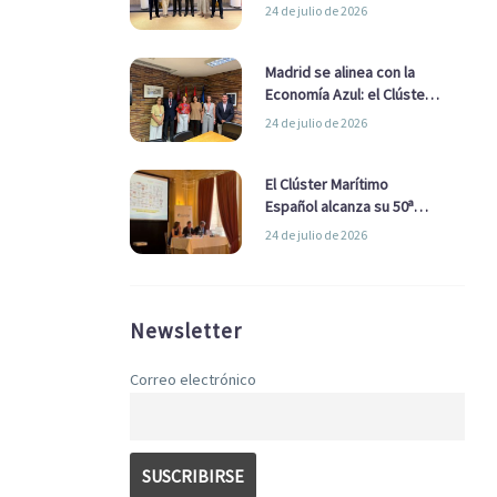
refuerzan su alianza para
24 de julio de 2026
impulsar una estrategia
Nacional de Economía Azul
Madrid se alinea con la
Economía Azul: el Clúster
Marítimo Español y la Real
24 de julio de 2026
Liga Naval avanzan
alianzas con el
Ayuntamiento
El Clúster Marítimo
Español alcanza su 50ª
Asamblea reafirmando su
24 de julio de 2026
liderazgo en la Economía
Azul
Newsletter
Correo electrónico