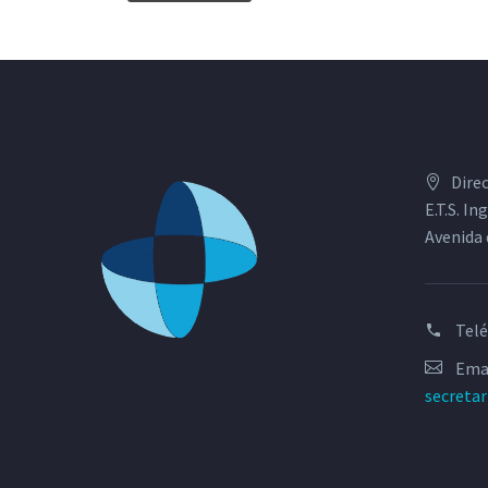
Dire
E.T.S. I
Avenida 
Tel
Emai
secreta