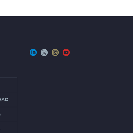
IDAD
S
S