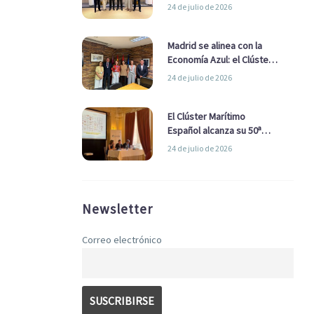
refuerzan su alianza para
24 de julio de 2026
impulsar una estrategia
Nacional de Economía Azul
Madrid se alinea con la
Economía Azul: el Clúster
Marítimo Español y la Real
24 de julio de 2026
Liga Naval avanzan
alianzas con el
Ayuntamiento
El Clúster Marítimo
Español alcanza su 50ª
Asamblea reafirmando su
24 de julio de 2026
liderazgo en la Economía
Azul
Newsletter
Correo electrónico