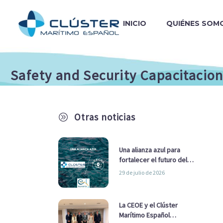
INICIO
QUIÉNES SOM
Safety and Security Capacitacio
Otras noticias
A
Una alianza azul para
fortalecer el futuro del
sector marítimo
29 de julio de 2026
La CEOE y el Clúster
Marítimo Español