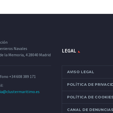
cción
ngenieros Navales
LEGAL
de la Memoria, 4 28040 Madrid
AVISO LEGAL
éfono
+34 608 389 171
POLÍTICA DE PRIVAC
l:
ria@clustermaritimo.es
POLÍTICA DE COOKIE
CANAL DE DENUNCIA