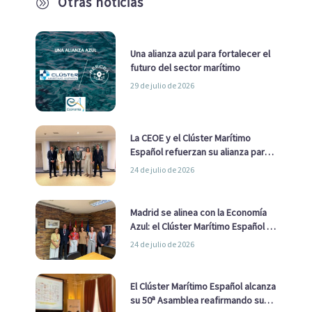
Otras noticias
A
Una alianza azul para fortalecer el
futuro del sector marítimo
29 de julio de 2026
La CEOE y el Clúster Marítimo
Español refuerzan su alianza para
impulsar una estrategia Nacional
24 de julio de 2026
de Economía Azul
Madrid se alinea con la Economía
Azul: el Clúster Marítimo Español y
la Real Liga Naval avanzan alianzas
24 de julio de 2026
con el Ayuntamiento
El Clúster Marítimo Español alcanza
su 50ª Asamblea reafirmando su