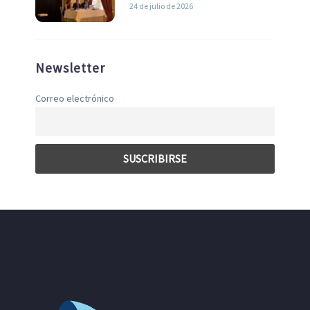
liderazgo en la Economía Azul
24 de julio de 2026
Newsletter
Correo electrónico