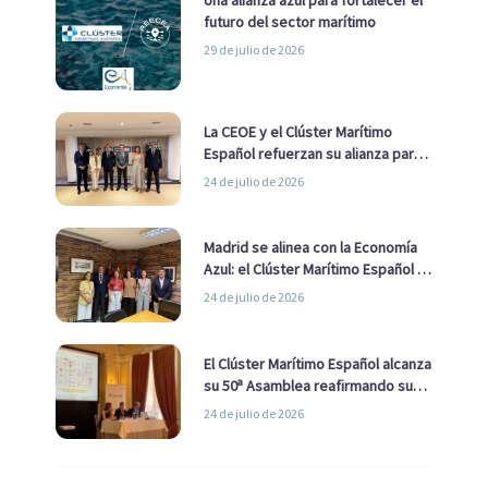
futuro del sector marítimo
29 de julio de 2026
La CEOE y el Clúster Marítimo
Español refuerzan su alianza para
impulsar una estrategia Nacional
24 de julio de 2026
de Economía Azul
Madrid se alinea con la Economía
Azul: el Clúster Marítimo Español y
la Real Liga Naval avanzan alianzas
24 de julio de 2026
con el Ayuntamiento
El Clúster Marítimo Español alcanza
su 50ª Asamblea reafirmando su
liderazgo en la Economía Azul
24 de julio de 2026