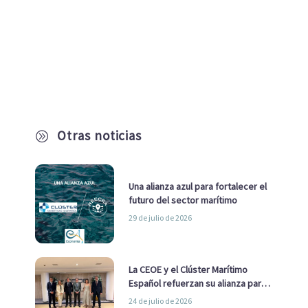
Otras noticias
A
Una alianza azul para fortalecer el
futuro del sector marítimo
29 de julio de 2026
La CEOE y el Clúster Marítimo
Español refuerzan su alianza para
impulsar una estrategia Nacional
24 de julio de 2026