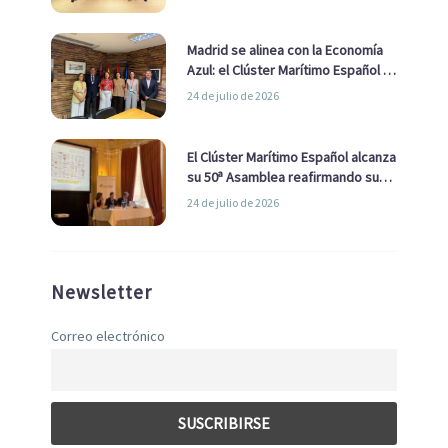
de Economía Azul
Madrid se alinea con la Economía
Azul: el Clúster Marítimo Español y
la Real Liga Naval avanzan alianzas
24 de julio de 2026
con el Ayuntamiento
El Clúster Marítimo Español alcanza
su 50ª Asamblea reafirmando su
liderazgo en la Economía Azul
24 de julio de 2026
Newsletter
Correo electrónico