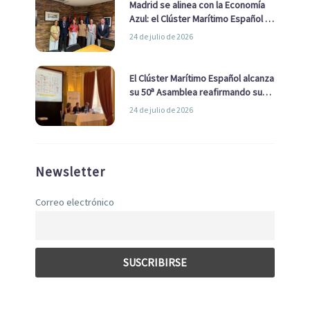
Madrid se alinea con la Economía
Azul: el Clúster Marítimo Español y
la Real Liga Naval avanzan alianzas
24 de julio de 2026
con el Ayuntamiento
El Clúster Marítimo Español alcanza
su 50ª Asamblea reafirmando su
liderazgo en la Economía Azul
24 de julio de 2026
Newsletter
Correo electrónico