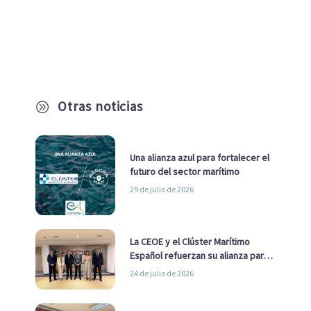
Otras noticias
A
Una alianza azul para fortalecer el
futuro del sector marítimo
29 de julio de 2026
La CEOE y el Clúster Marítimo
Español refuerzan su alianza para
impulsar una estrategia Nacional
24 de julio de 2026
de Economía Azul