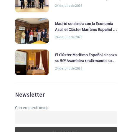
impulsar una estrategia Nacional
24 de julio de 2026
de Economía Azul
Madrid se alinea con la Economía
Azul: el Clúster Marítimo Español y
la Real Liga Naval avanzan alianzas
24 de julio de 2026
con el Ayuntamiento
El Clúster Marítimo Español alcanza
su 50ª Asamblea reafirmando su
liderazgo en la Economía Azul
24 de julio de 2026
Newsletter
Correo electrónico