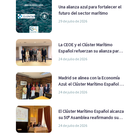
Una alianza azul para fortalecer el
futuro del sector marítimo
29 de julio de 2026
La CEOE y el Clúster Marítimo
Español refuerzan su alianza para
impulsar una estrategia Nacional
24 de julio de 2026
de Economía Azul
Madrid se alinea con la Economía
Azul: el Clúster Marítimo Español y
la Real Liga Naval avanzan alianzas
24 de julio de 2026
con el Ayuntamiento
El Clúster Marítimo Español alcanza
su 50ª Asamblea reafirmando su
liderazgo en la Economía Azul
24 de julio de 2026