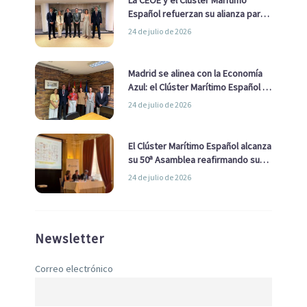
Español refuerzan su alianza para
impulsar una estrategia Nacional
24 de julio de 2026
de Economía Azul
Madrid se alinea con la Economía
Azul: el Clúster Marítimo Español y
la Real Liga Naval avanzan alianzas
24 de julio de 2026
con el Ayuntamiento
El Clúster Marítimo Español alcanza
su 50ª Asamblea reafirmando su
liderazgo en la Economía Azul
24 de julio de 2026
Newsletter
Correo electrónico