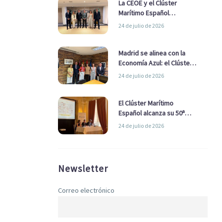
La CEOE y el Clúster
Marítimo Español
refuerzan su alianza para
24 de julio de 2026
impulsar una estrategia
Nacional de Economía Azul
Madrid se alinea con la
Economía Azul: el Clúster
Marítimo Español y la Real
24 de julio de 2026
Liga Naval avanzan
alianzas con el
Ayuntamiento
El Clúster Marítimo
Español alcanza su 50ª
Asamblea reafirmando su
24 de julio de 2026
liderazgo en la Economía
Azul
Newsletter
Correo electrónico