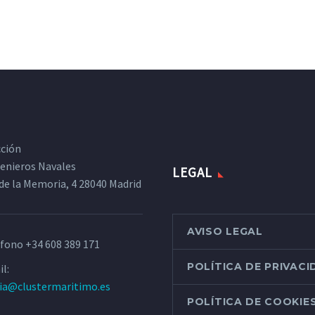
cción
ngenieros Navales
LEGAL
de la Memoria, 4 28040 Madrid
AVISO LEGAL
éfono
+34 608 389 171
POLÍTICA DE PRIVAC
l:
ria@clustermaritimo.es
POLÍTICA DE COOKIE