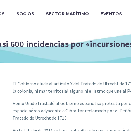
OS
SOCIOS
SECTOR MARÍTIMO
EVENTOS
si 600 incidencias por «incursiones
El Gobierno alude al artículo X del Tratado de Utrecht de 17
la colonia, ni mar territorial alguno ni el istmo que une al
Reino Unido trasladó al Gobierno español su protesta por cas
espacio aéreo adyacente a Gibraltar reclamado por el Peñó
Tratado de Utrecht de 1713.
En total, desde 2011 se han contabilizado quejas por más de 