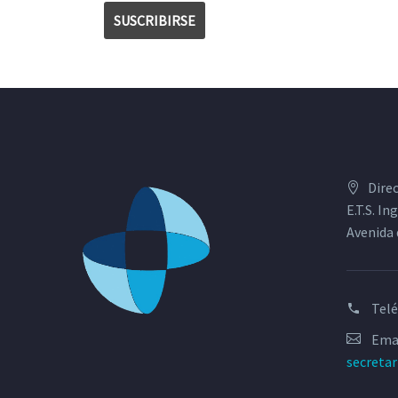
Dire
E.T.S. I
Avenida 
Tel
Emai
secreta