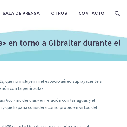
SALA DE PRENSA
OTROS
CONTACTO
» en torno a Gibraltar durante el
13, que no incluyen ni el espacio aéreo suprayacente a
 Peñón con la península»
i 600 «incidencias» en relación con las aguas y el
n y que España considera como propio en virtud del
4.500 de este tipo de sucesos, según precisa el