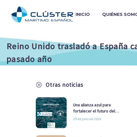
INICIO
QUIÉNES SOM
Reino Unido trasladó a España ca
pasado año
Otras noticias
A
Una alianza azul para
fortalecer el futuro del
sector marítimo
29 de julio de 2026