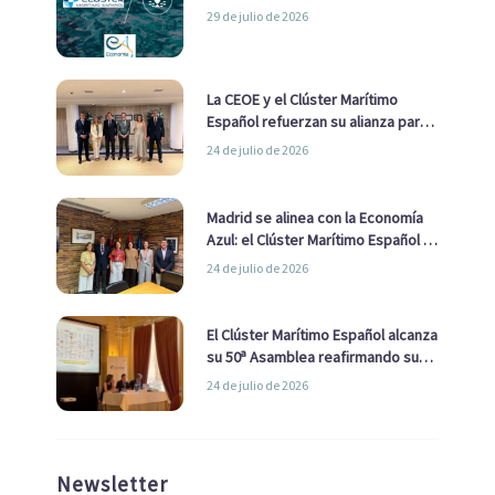
29 de julio de 2026
La CEOE y el Clúster Marítimo
Español refuerzan su alianza para
impulsar una estrategia Nacional
24 de julio de 2026
de Economía Azul
Madrid se alinea con la Economía
Azul: el Clúster Marítimo Español y
la Real Liga Naval avanzan alianzas
24 de julio de 2026
con el Ayuntamiento
El Clúster Marítimo Español alcanza
su 50ª Asamblea reafirmando su
liderazgo en la Economía Azul
24 de julio de 2026
Newsletter