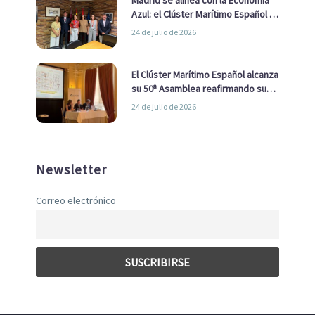
Azul: el Clúster Marítimo Español y
la Real Liga Naval avanzan alianzas
24 de julio de 2026
con el Ayuntamiento
El Clúster Marítimo Español alcanza
su 50ª Asamblea reafirmando su
liderazgo en la Economía Azul
24 de julio de 2026
Newsletter
Correo electrónico