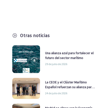
Otras noticias
A
Una alianza azul para fortalecer el
futuro del sector marítimo
29 de julio de 2026
La CEOE y el Clúster Marítimo
Español refuerzan su alianza para
impulsar una estrategia Nacional
24 de julio de 2026
de Economía Azul
Madrid se alinea con la Economía