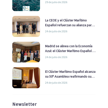
29 de julio de 2026
La CEOE y el Clúster Marítimo
Español refuerzan su alianza para
impulsar una estrategia Nacional
24 de julio de 2026
de Economía Azul
Madrid se alinea con la Economía
Azul: el Clúster Marítimo Español y
la Real Liga Naval avanzan alianzas
24 de julio de 2026
con el Ayuntamiento
El Clúster Marítimo Español alcanza
su 50ª Asamblea reafirmando su
liderazgo en la Economía Azul
24 de julio de 2026
Newsletter