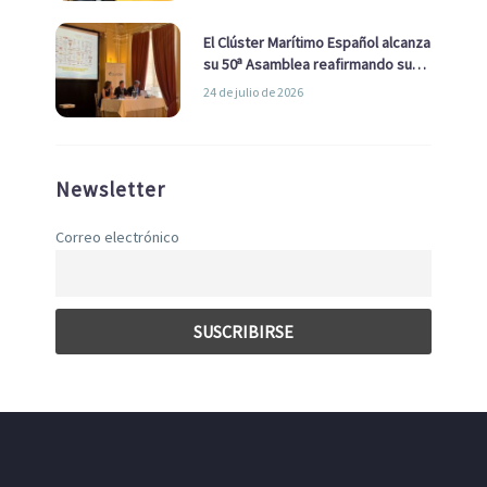
El Clúster Marítimo Español alcanza
su 50ª Asamblea reafirmando su
liderazgo en la Economía Azul
24 de julio de 2026
Newsletter
Correo electrónico