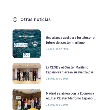
Otras noticias
A
Una alianza azul para fortalecer el
futuro del sector marítimo
29 de julio de 2026
La CEOE y el Clúster Marítimo
Español refuerzan su alianza para
impulsar una estrategia Nacional
24 de julio de 2026
de Economía Azul
Madrid se alinea con la Economía
Azul: el Clúster Marítimo Español y
la Real Liga Naval avanzan alianzas
24 de julio de 2026
con el Ayuntamiento