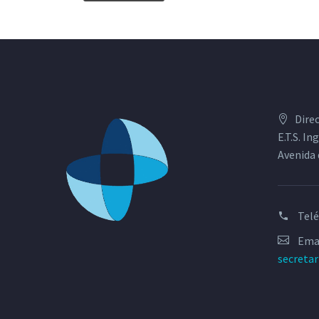
Dire
E.T.S. I
Avenida 
Tel
Emai
secreta