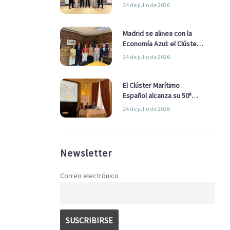
refuerzan su alianza para
24 de julio de 2026
impulsar una estrategia
Nacional de Economía Azul
Madrid se alinea con la
Economía Azul: el Clúster
Marítimo Español y la Real
24 de julio de 2026
Liga Naval avanzan
alianzas con el
Ayuntamiento
El Clúster Marítimo
Español alcanza su 50ª
Asamblea reafirmando su
24 de julio de 2026
liderazgo en la Economía
Azul
Newsletter
Correo electrónico