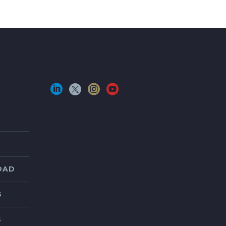
IDAD
S
S