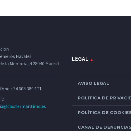
cción
ngenieros Navales
LEGAL
de la Memoria, 4 28040 Madrid
AVISO LEGAL
éfono
+34 608 389 171
POLÍTICA DE PRIVAC
l:
ria@clustermaritimo.es
POLÍTICA DE COOKIE
CANAL DE DENUNCIA