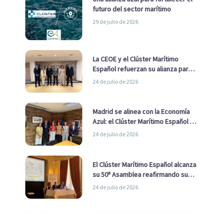
futuro del sector marítimo
29 de julio de 2026
La CEOE y el Clúster Marítimo
Español refuerzan su alianza para
impulsar una estrategia Nacional
24 de julio de 2026
de Economía Azul
Madrid se alinea con la Economía
Azul: el Clúster Marítimo Español y
la Real Liga Naval avanzan alianzas
24 de julio de 2026
con el Ayuntamiento
El Clúster Marítimo Español alcanza
su 50ª Asamblea reafirmando su
liderazgo en la Economía Azul
24 de julio de 2026