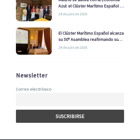
Azul: el Clúster Marítimo Español y
la Real Liga Naval avanzan alianzas
24 de julio de 2026
con el Ayuntamiento
El Clúster Marítimo Español alcanza
su 50ª Asamblea reafirmando su
liderazgo en la Economía Azul
24 de julio de 2026
Newsletter
Correo electrónico