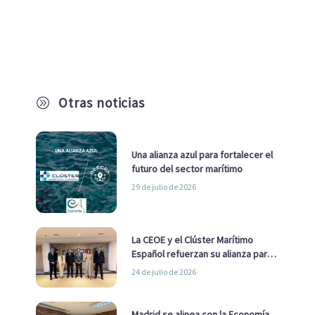
Otras noticias
A
Una alianza azul para fortalecer el
futuro del sector marítimo
29 de julio de 2026
La CEOE y el Clúster Marítimo
Español refuerzan su alianza para
impulsar una estrategia Nacional
24 de julio de 2026
de Economía Azul
Madrid se alinea con la Economía