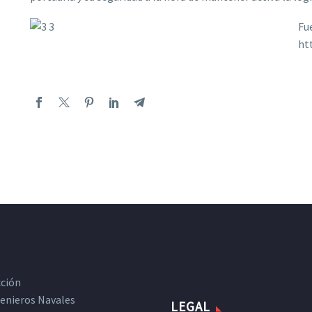
Fu
ht
cción
ngenieros Navales
LEGAL