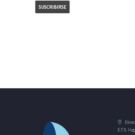
Dire
E.T.S. I