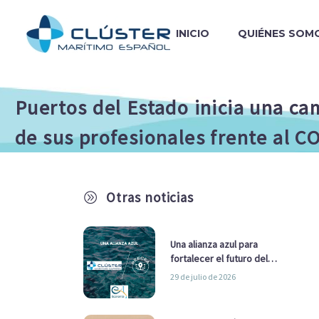
INICIO
QUIÉNES SOM
Puertos del Estado inicia una ca
de sus profesionales frente al C
Otras noticias
A
Una alianza azul para
fortalecer el futuro del
sector marítimo
29 de julio de 2026