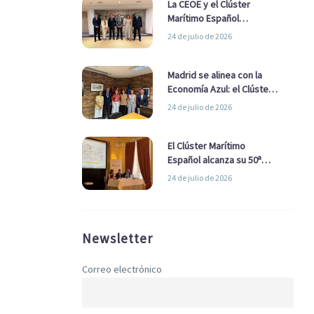
La CEOE y el Clúster
Marítimo Español
refuerzan su alianza para
24 de julio de 2026
impulsar una estrategia
Nacional de Economía Azul
Madrid se alinea con la
Economía Azul: el Clúster
Marítimo Español y la Real
24 de julio de 2026
Liga Naval avanzan
alianzas con el
Ayuntamiento
El Clúster Marítimo
Español alcanza su 50ª
Asamblea reafirmando su
24 de julio de 2026
liderazgo en la Economía
Azul
Newsletter
Correo electrónico