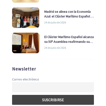
de Economía Azul
Madrid se alinea con la Economía
Azul: el Clúster Marítimo Español y
la Real Liga Naval avanzan alianzas
24 de julio de 2026
con el Ayuntamiento
El Clúster Marítimo Español alcanza
su 50ª Asamblea reafirmando su
liderazgo en la Economía Azul
24 de julio de 2026
Newsletter
Correo electrónico