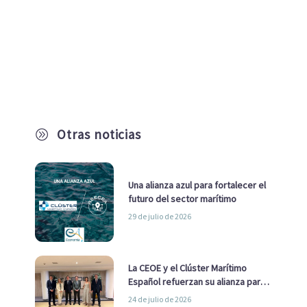
Otras noticias
A
Una alianza azul para fortalecer el
futuro del sector marítimo
29 de julio de 2026
La CEOE y el Clúster Marítimo
Español refuerzan su alianza para
impulsar una estrategia Nacional
24 de julio de 2026