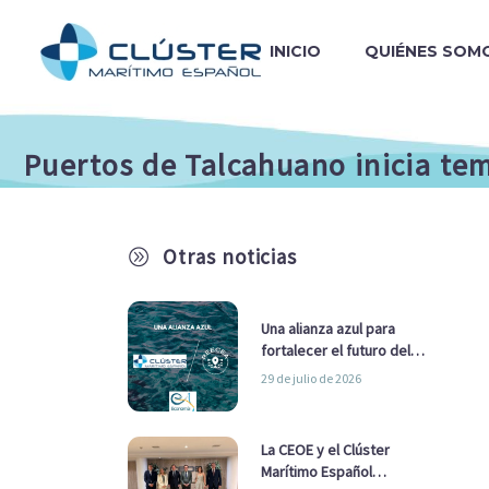
INICIO
QUIÉNES SOM
Puertos de Talcahuano inicia tem
Otras noticias
A
Una alianza azul para
fortalecer el futuro del
sector marítimo
29 de julio de 2026
La CEOE y el Clúster
Marítimo Español