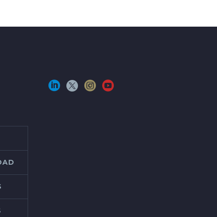
IDAD
S
S