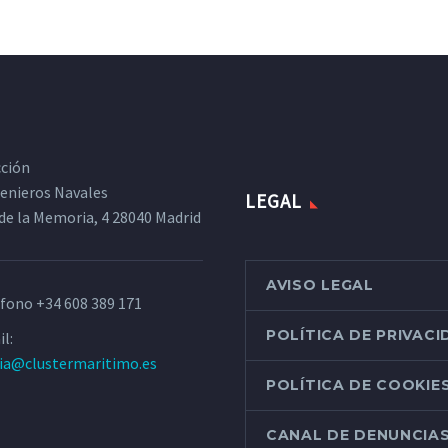
cción
ngenieros Navales
LEGAL
de la Memoria, 4 28040 Madrid
AVISO LEGAL
éfono
+34 608 389 171
POLÍTICA DE PRIVAC
l:
ria@clustermaritimo.es
POLÍTICA DE COOKIE
CANAL DE DENUNCIA