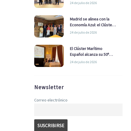
refuerzan su alianza para
24 de julio de 2026
impulsar una estrategia
Nacional de Economía Azul
Madrid se alinea con la
Economía Azul: el Clúster
Marítimo Español y la Real
24 de julio de 2026
Liga Naval avanzan
alianzas con el
Ayuntamiento
El Clúster Marítimo
Español alcanza su 50ª
Asamblea reafirmando su
24 de julio de 2026
liderazgo en la Economía
Azul
Newsletter
Correo electrónico