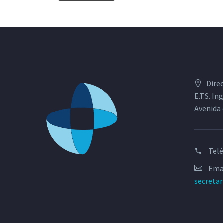
Dire
E.T.S. I
Avenida 
Tel
Emai
secreta