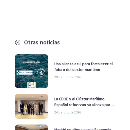
Otras noticias
A
Una alianza azul para fortalecer el
futuro del sector marítimo
29 de julio de 2026
La CEOE y el Clúster Marítimo
Español refuerzan su alianza para
impulsar una estrategia Nacional
24 de julio de 2026
de Economía Azul
Madrid se alinea con la Economía