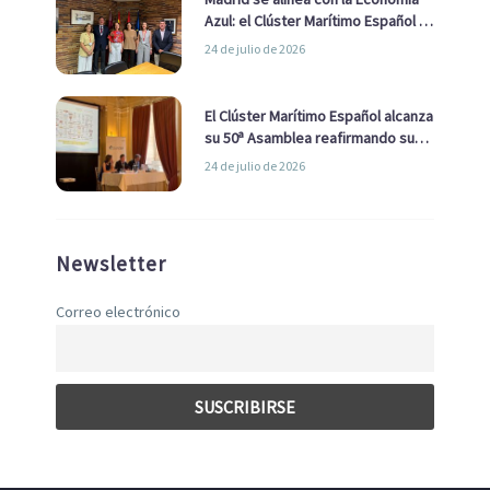
Azul: el Clúster Marítimo Español y
la Real Liga Naval avanzan alianzas
24 de julio de 2026
con el Ayuntamiento
El Clúster Marítimo Español alcanza
su 50ª Asamblea reafirmando su
liderazgo en la Economía Azul
24 de julio de 2026
Newsletter
Correo electrónico