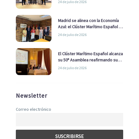
24 de julio de 2026
de Economía Azul
Madrid se alinea con la Economía
Azul: el Clúster Marítimo Español y
la Real Liga Naval avanzan alianzas
24 de julio de 2026
con el Ayuntamiento
El Clúster Marítimo Español alcanza
su 50ª Asamblea reafirmando su
liderazgo en la Economía Azul
24 de julio de 2026
Newsletter
Correo electrónico