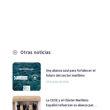
Otras noticias
A
Una alianza azul para fortalecer el
futuro del sector marítimo
29 de julio de 2026
La CEOE y el Clúster Marítimo
Español refuerzan su alianza para
impulsar una estrategia Nacional