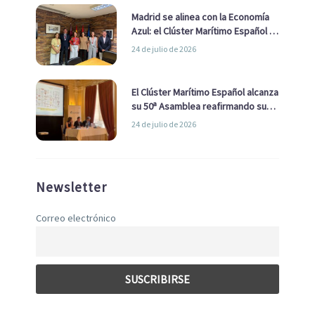
Madrid se alinea con la Economía
Azul: el Clúster Marítimo Español y
la Real Liga Naval avanzan alianzas
24 de julio de 2026
con el Ayuntamiento
El Clúster Marítimo Español alcanza
su 50ª Asamblea reafirmando su
liderazgo en la Economía Azul
24 de julio de 2026
Newsletter
Correo electrónico