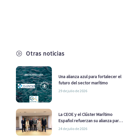
Otras noticias
A
Una alianza azul para fortalecer el
futuro del sector marítimo
29 de julio de 2026
La CEOE y el Clúster Marítimo
Español refuerzan su alianza para
impulsar una estrategia Nacional
24 de julio de 2026
de Economía Azul