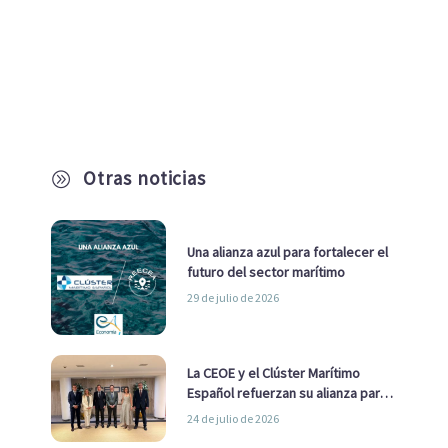
Otras noticias
A
Una alianza azul para fortalecer el
futuro del sector marítimo
29 de julio de 2026
La CEOE y el Clúster Marítimo
Español refuerzan su alianza para
impulsar una estrategia Nacional
24 de julio de 2026
de Economía Azul