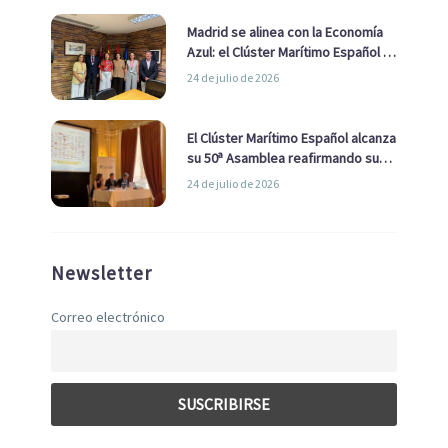
Madrid se alinea con la Economía
Azul: el Clúster Marítimo Español y
la Real Liga Naval avanzan alianzas
24 de julio de 2026
con el Ayuntamiento
El Clúster Marítimo Español alcanza
su 50ª Asamblea reafirmando su
liderazgo en la Economía Azul
24 de julio de 2026
Newsletter
Correo electrónico