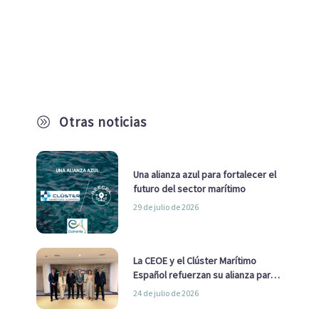
Otras noticias
A
Una alianza azul para fortalecer el
futuro del sector marítimo
29 de julio de 2026
La CEOE y el Clúster Marítimo
Español refuerzan su alianza para
impulsar una estrategia Nacional
24 de julio de 2026
de Economía Azul