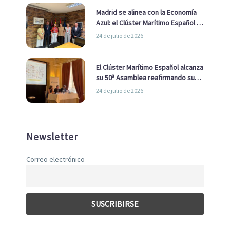
Madrid se alinea con la Economía
Azul: el Clúster Marítimo Español y
la Real Liga Naval avanzan alianzas
24 de julio de 2026
con el Ayuntamiento
El Clúster Marítimo Español alcanza
su 50ª Asamblea reafirmando su
liderazgo en la Economía Azul
24 de julio de 2026
Newsletter
Correo electrónico