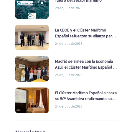
futuro del sector marítimo
29 de julio de 2026
La CEOE y el Clúster Marítimo
Español refuerzan su alianza para
impulsar una estrategia Nacional
24 de julio de 2026
de Economía Azul
Madrid se alinea con la Economía
Azul: el Clúster Marítimo Español y
la Real Liga Naval avanzan alianzas
24 de julio de 2026
con el Ayuntamiento
El Clúster Marítimo Español alcanza
su 50ª Asamblea reafirmando su
liderazgo en la Economía Azul
24 de julio de 2026