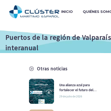
INICIO
QUIÉNES SOM
Puertos de la región de Valparaís
interanual
Otras noticias
A
Una alianza azul para
fortalecer el futuro del
sector marítimo
29 de julio de 2026