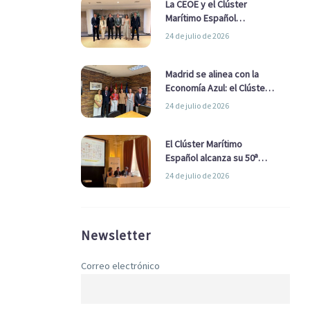
La CEOE y el Clúster
Marítimo Español
refuerzan su alianza para
24 de julio de 2026
impulsar una estrategia
Nacional de Economía Azul
Madrid se alinea con la
Economía Azul: el Clúster
Marítimo Español y la Real
24 de julio de 2026
Liga Naval avanzan
alianzas con el
Ayuntamiento
El Clúster Marítimo
Español alcanza su 50ª
Asamblea reafirmando su
24 de julio de 2026
liderazgo en la Economía
Azul
Newsletter
Correo electrónico