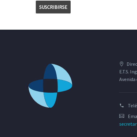
Dire
E.T.S. I
Avenida 
Tel
Emai
secreta