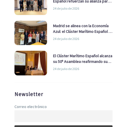
Español refuerzan su alianza para
impulsar una estrategia Nacional
24 de julio de 2026
de Economía Azul
Madrid se alinea con la Economía
Azul: el Clúster Marítimo Español y
la Real Liga Naval avanzan alianzas
24 de julio de 2026
con el Ayuntamiento
El Clúster Marítimo Español alcanza
su 50ª Asamblea reafirmando su
liderazgo en la Economía Azul
24 de julio de 2026
Newsletter
Correo electrónico