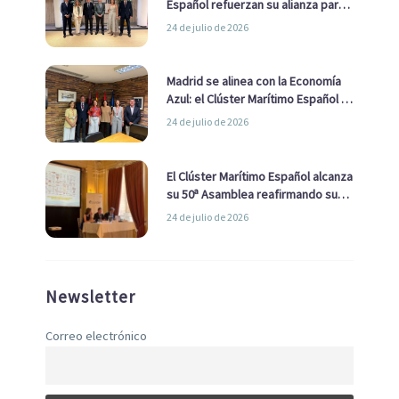
Español refuerzan su alianza para
impulsar una estrategia Nacional
24 de julio de 2026
de Economía Azul
Madrid se alinea con la Economía
Azul: el Clúster Marítimo Español y
la Real Liga Naval avanzan alianzas
24 de julio de 2026
con el Ayuntamiento
El Clúster Marítimo Español alcanza
su 50ª Asamblea reafirmando su
liderazgo en la Economía Azul
24 de julio de 2026
Newsletter
Correo electrónico