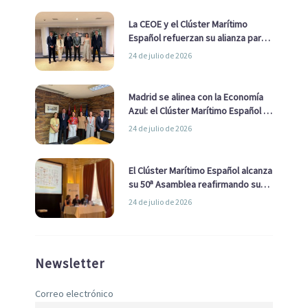
La CEOE y el Clúster Marítimo
Español refuerzan su alianza para
impulsar una estrategia Nacional
24 de julio de 2026
de Economía Azul
Madrid se alinea con la Economía
Azul: el Clúster Marítimo Español y
la Real Liga Naval avanzan alianzas
24 de julio de 2026
con el Ayuntamiento
El Clúster Marítimo Español alcanza
su 50ª Asamblea reafirmando su
liderazgo en la Economía Azul
24 de julio de 2026
Newsletter
Correo electrónico