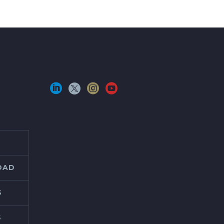
IDAD
S
S