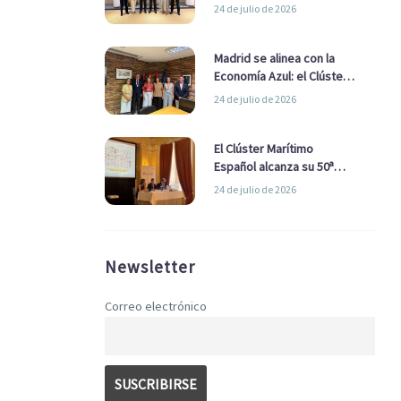
refuerzan su alianza para
24 de julio de 2026
impulsar una estrategia
Nacional de Economía Azul
Madrid se alinea con la
Economía Azul: el Clúster
Marítimo Español y la Real
24 de julio de 2026
Liga Naval avanzan
alianzas con el
Ayuntamiento
El Clúster Marítimo
Español alcanza su 50ª
Asamblea reafirmando su
24 de julio de 2026
liderazgo en la Economía
Azul
Newsletter
Correo electrónico