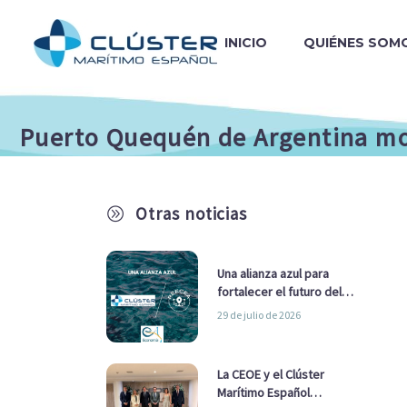
INICIO
QUIÉNES SOM
Puerto Quequén de Argentina mov
Otras noticias
A
Una alianza azul para
fortalecer el futuro del
sector marítimo
29 de julio de 2026
La CEOE y el Clúster
Marítimo Español