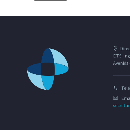
Dire
E.T.S. I
Avenida 
Tel
Emai
secreta