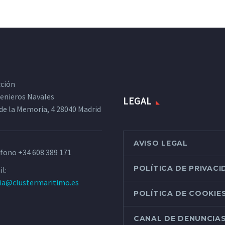
cción
ngenieros Navales
LEGAL
de la Memoria, 4 28040 Madrid
AVISO LEGAL
éfono
+34 608 389 171
POLÍTICA DE PRIVAC
l:
ria@clustermaritimo.es
POLÍTICA DE COOKIE
CANAL DE DENUNCIA