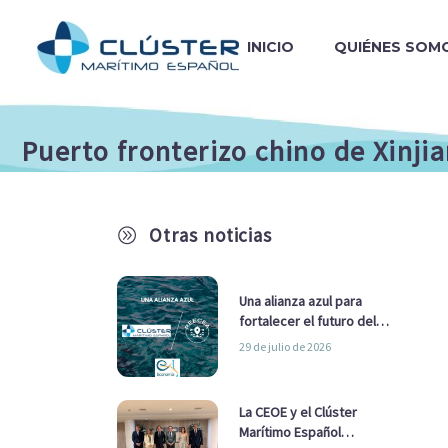
INICIO
QUIÉNES SOM
Puerto fronterizo chino de Xinji
Otras noticias
A
Una alianza azul para
fortalecer el futuro del
sector marítimo
29 de julio de 2026
La CEOE y el Clúster
Marítimo Español