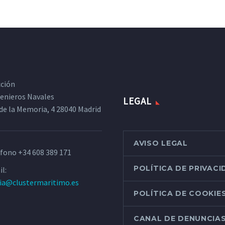
cción
ngenieros Navales
LEGAL
de la Memoria, 4 28040 Madrid
AVISO LEGAL
éfono
+34 608 389 171
POLÍTICA DE PRIVAC
l:
ria@clustermaritimo.es
POLÍTICA DE COOKIE
CANAL DE DENUNCIA