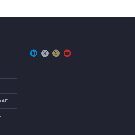
IDAD
S
S