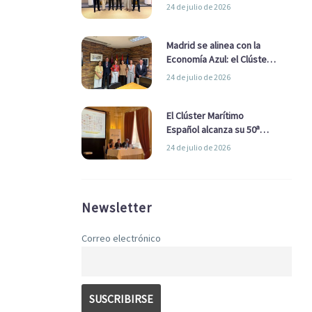
refuerzan su alianza para
24 de julio de 2026
impulsar una estrategia
Nacional de Economía Azul
Madrid se alinea con la
Economía Azul: el Clúster
Marítimo Español y la Real
24 de julio de 2026
Liga Naval avanzan
alianzas con el
Ayuntamiento
El Clúster Marítimo
Español alcanza su 50ª
Asamblea reafirmando su
24 de julio de 2026
liderazgo en la Economía
Azul
Newsletter
Correo electrónico