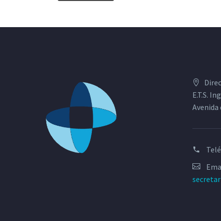
Dire
E.T.S. I
Avenida 
Tel
Emai
secreta