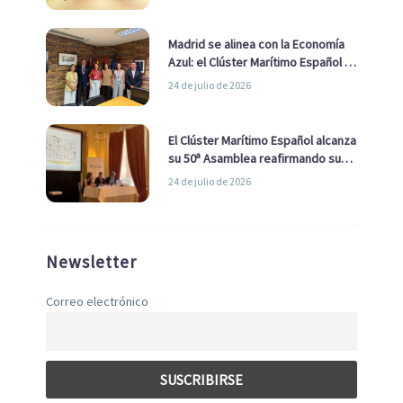
de Economía Azul
Madrid se alinea con la Economía
Azul: el Clúster Marítimo Español y
la Real Liga Naval avanzan alianzas
24 de julio de 2026
con el Ayuntamiento
El Clúster Marítimo Español alcanza
su 50ª Asamblea reafirmando su
liderazgo en la Economía Azul
24 de julio de 2026
Newsletter
Correo electrónico