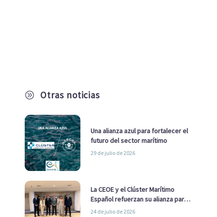
Otras noticias
A
Una alianza azul para fortalecer el
futuro del sector marítimo
29 de julio de 2026
La CEOE y el Clúster Marítimo
Español refuerzan su alianza para
impulsar una estrategia Nacional
24 de julio de 2026