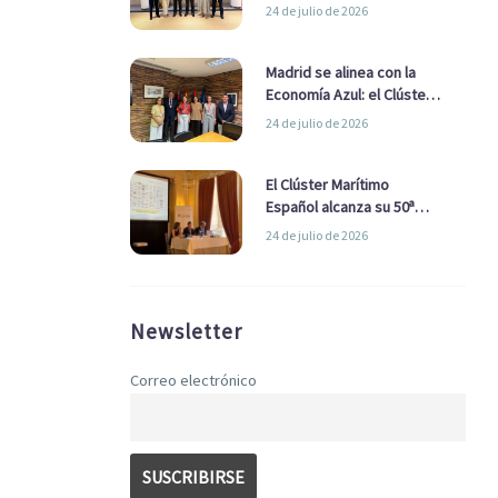
refuerzan su alianza para
24 de julio de 2026
impulsar una estrategia
Nacional de Economía Azul
Madrid se alinea con la
Economía Azul: el Clúster
Marítimo Español y la Real
24 de julio de 2026
Liga Naval avanzan
alianzas con el
Ayuntamiento
El Clúster Marítimo
Español alcanza su 50ª
Asamblea reafirmando su
24 de julio de 2026
liderazgo en la Economía
Azul
Newsletter
Correo electrónico