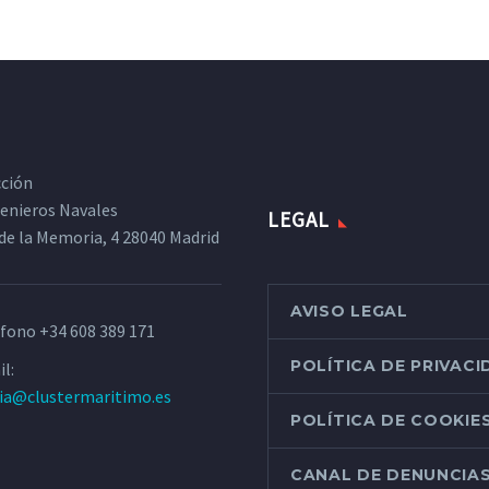
cción
ngenieros Navales
LEGAL
de la Memoria, 4 28040 Madrid
AVISO LEGAL
éfono
+34 608 389 171
POLÍTICA DE PRIVAC
l:
ria@clustermaritimo.es
POLÍTICA DE COOKIE
CANAL DE DENUNCIA