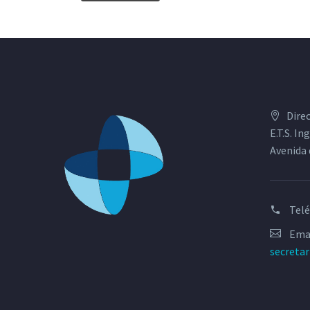
Dire
E.T.S. I
Avenida 
Tel
Emai
secreta