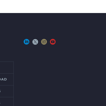
IDAD
S
S