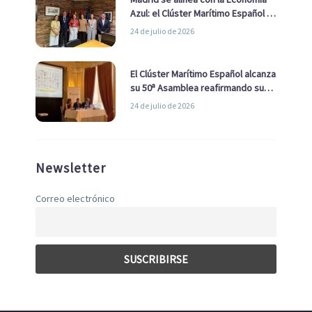
Azul: el Clúster Marítimo Español y
la Real Liga Naval avanzan alianzas
24 de julio de 2026
con el Ayuntamiento
El Clúster Marítimo Español alcanza
su 50ª Asamblea reafirmando su
liderazgo en la Economía Azul
24 de julio de 2026
Newsletter
Correo electrónico