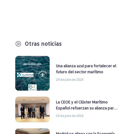
Otras noticias
A
Una alianza azul para fortalecer el
futuro del sector marítimo
29 de julio de 2026
La CEOE y el Clúster Marítimo
Español refuerzan su alianza para
impulsar una estrategia Nacional
24 de julio de 2026
de Economía Azul
Madrid se alinea con la Economía