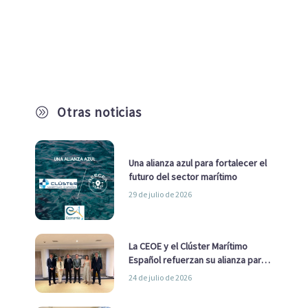
Otras noticias
A
Una alianza azul para fortalecer el
futuro del sector marítimo
29 de julio de 2026
La CEOE y el Clúster Marítimo
Español refuerzan su alianza para
impulsar una estrategia Nacional
24 de julio de 2026
de Economía Azul