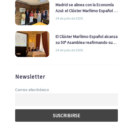
Madrid se alinea con la Economía
Azul: el Clúster Marítimo Español y
la Real Liga Naval avanzan alianzas
24 de julio de 2026
con el Ayuntamiento
El Clúster Marítimo Español alcanza
su 50ª Asamblea reafirmando su
liderazgo en la Economía Azul
24 de julio de 2026
Newsletter
Correo electrónico