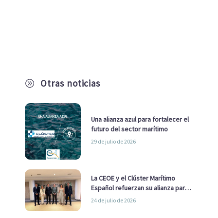
Otras noticias
A
Una alianza azul para fortalecer el
futuro del sector marítimo
29 de julio de 2026
La CEOE y el Clúster Marítimo
Español refuerzan su alianza para
impulsar una estrategia Nacional
24 de julio de 2026
de Economía Azul