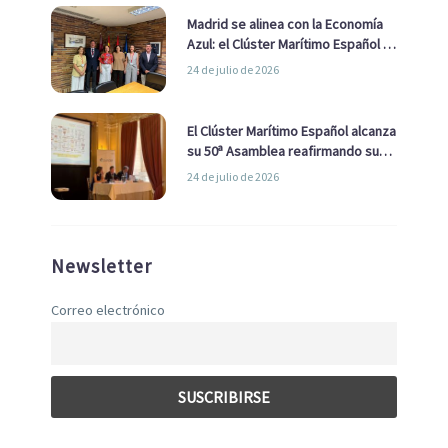
Madrid se alinea con la Economía
Azul: el Clúster Marítimo Español y
la Real Liga Naval avanzan alianzas
24 de julio de 2026
con el Ayuntamiento
El Clúster Marítimo Español alcanza
su 50ª Asamblea reafirmando su
liderazgo en la Economía Azul
24 de julio de 2026
Newsletter
Correo electrónico