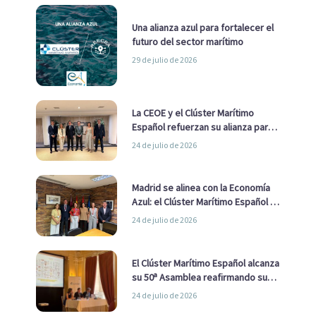
Una alianza azul para fortalecer el
futuro del sector marítimo
29 de julio de 2026
La CEOE y el Clúster Marítimo
Español refuerzan su alianza para
impulsar una estrategia Nacional
24 de julio de 2026
de Economía Azul
Madrid se alinea con la Economía
Azul: el Clúster Marítimo Español y
la Real Liga Naval avanzan alianzas
24 de julio de 2026
con el Ayuntamiento
El Clúster Marítimo Español alcanza
su 50ª Asamblea reafirmando su
liderazgo en la Economía Azul
24 de julio de 2026