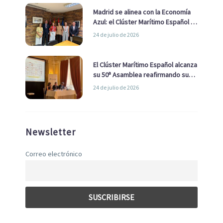
Madrid se alinea con la Economía
Azul: el Clúster Marítimo Español y
la Real Liga Naval avanzan alianzas
24 de julio de 2026
con el Ayuntamiento
El Clúster Marítimo Español alcanza
su 50ª Asamblea reafirmando su
liderazgo en la Economía Azul
24 de julio de 2026
Newsletter
Correo electrónico