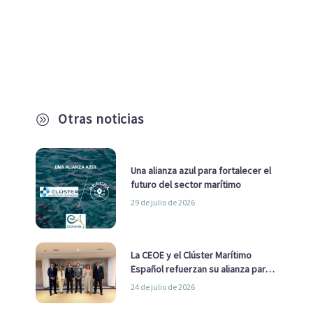
Otras noticias
A
Una alianza azul para fortalecer el
futuro del sector marítimo
29 de julio de 2026
La CEOE y el Clúster Marítimo
Español refuerzan su alianza para
impulsar una estrategia Nacional
24 de julio de 2026
de Economía Azul