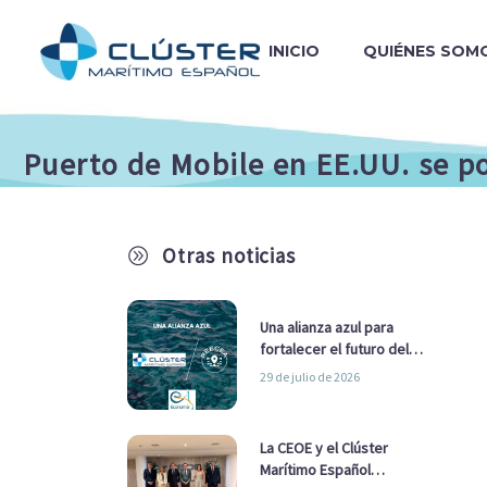
INICIO
QUIÉNES SOM
Puerto de Mobile en EE.UU. se po
Otras noticias
A
Una alianza azul para
fortalecer el futuro del
sector marítimo
29 de julio de 2026
La CEOE y el Clúster
Marítimo Español