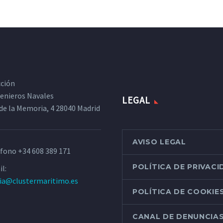
cción
ngenieros Navales
LEGAL
de la Memoria, 4 28040 Madrid
AVISO LEGAL
éfono
+34 608 389 171
POLÍTICA DE PRIVAC
l:
ria@clustermaritimo.es
POLÍTICA DE COOKIE
CANAL DE DENUNCIA