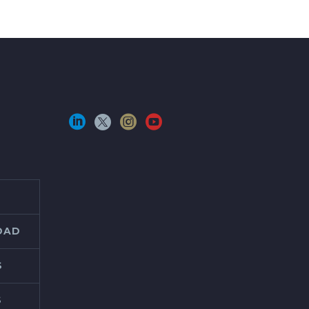
IDAD
S
S