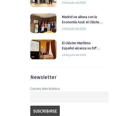
refuerzan su alianza para
24 de julio de 2026
impulsar una estrategia
Nacional de Economía Azul
Madrid se alinea con la
Economía Azul: el Clúster
Marítimo Español y la Real
24 de julio de 2026
Liga Naval avanzan
alianzas con el
Ayuntamiento
El Clúster Marítimo
Español alcanza su 50ª
Asamblea reafirmando su
24 de julio de 2026
liderazgo en la Economía
Azul
Newsletter
Correo electrónico