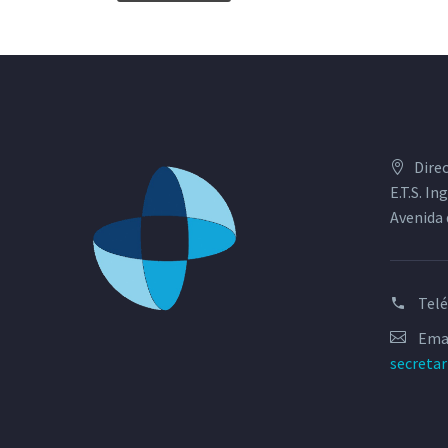
Dire
E.T.S. I
Avenida 
Tel
Emai
secreta