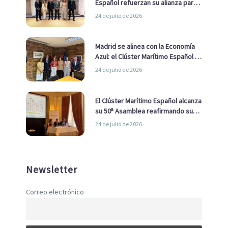
Español refuerzan su alianza para
impulsar una estrategia Nacional
24 de julio de 2026
de Economía Azul
Madrid se alinea con la Economía
Azul: el Clúster Marítimo Español y
la Real Liga Naval avanzan alianzas
24 de julio de 2026
con el Ayuntamiento
El Clúster Marítimo Español alcanza
su 50ª Asamblea reafirmando su
liderazgo en la Economía Azul
24 de julio de 2026
Newsletter
Correo electrónico