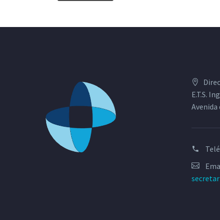
Dire
E.T.S. I
Avenida 
Tel
Emai
secreta