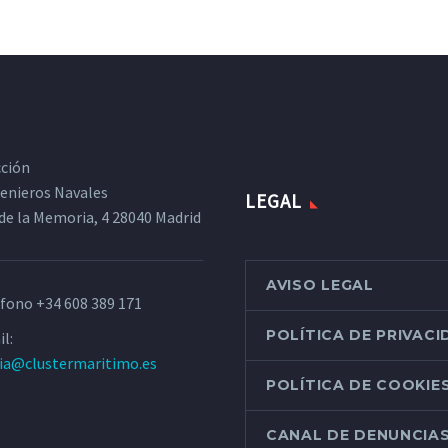
cción
ngenieros Navales
LEGAL
de la Memoria, 4 28040 Madrid
AVISO LEGAL
éfono
+34 608 389 171
POLÍTICA DE PRIVAC
l:
ria@clustermaritimo.es
POLÍTICA DE COOKIE
CANAL DE DENUNCIA