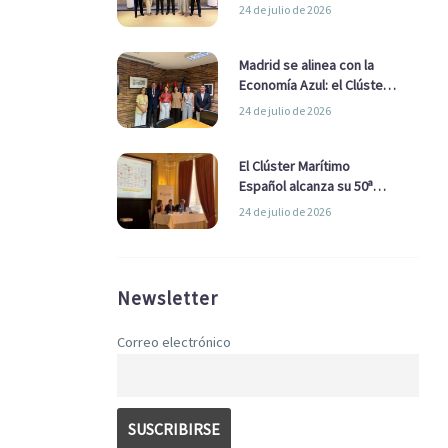
refuerzan su alianza para
24 de julio de 2026
impulsar una estrategia
Nacional de Economía Azul
Madrid se alinea con la
Economía Azul: el Clúster
Marítimo Español y la Real
24 de julio de 2026
Liga Naval avanzan
alianzas con el
Ayuntamiento
El Clúster Marítimo
Español alcanza su 50ª
Asamblea reafirmando su
24 de julio de 2026
liderazgo en la Economía
Azul
Newsletter
Correo electrónico