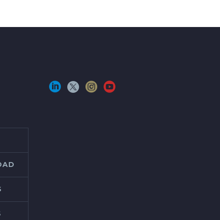
IDAD
S
S